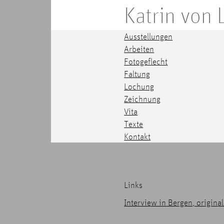
Katrin von
Ausstellungen
Arbeiten
Fotogeflecht
Faltung
Lochung
Zeichnung
Vita
Texte
Kontakt
Links
Interview in Bergen, origin