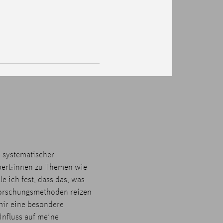
 systematischer
pert:innen zu Themen wie
e ich fest, dass das, was
 Forschungsmethoden reizen
mir eine besondere
nfluss auf meine