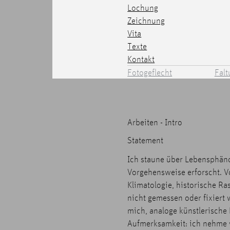
Lochung
Zeichnung
Vita
Texte
Kontakt
Fotogeflecht
Falt
Arbeiten - Intro
Statement
Ich staune über Lebensphäno
Vorgehensweise erforscht. V
Klimatologie, historische Ra
nicht gemessen oder fixiert
mich, analoge künstlerische
Aufmerksamkeit: ich nehme 