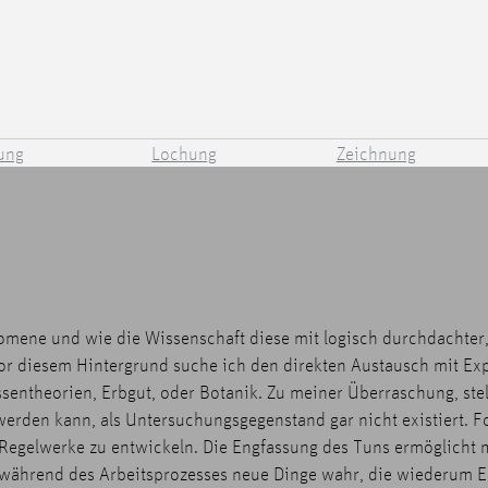
ung
Lochung
Zeichnung
mene und wie die Wissenschaft diese mit logisch durchdachter,
or diesem Hintergrund suche ich den direkten Austausch mit Ex
ssentheorien, Erbgut, oder Botanik. Zu meiner Überraschung, stell
 werden kann, als Untersuchungsgegenstand gar nicht existiert.
 Regelwerke zu entwickeln. Die Engfassung des Tuns ermöglicht 
während des Arbeitsprozesses neue Dinge wahr, die wiederum Ei