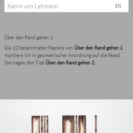
Katrin von Lehmann
EN
Über den Rand gehen 2
Die 10 bezeichneten Papiere von
Über den Rand gehen 1
montiere ich in geometrischer Anordnung auf die Wand.
Sie tragen den Titel
Über den Rand gehen 2.