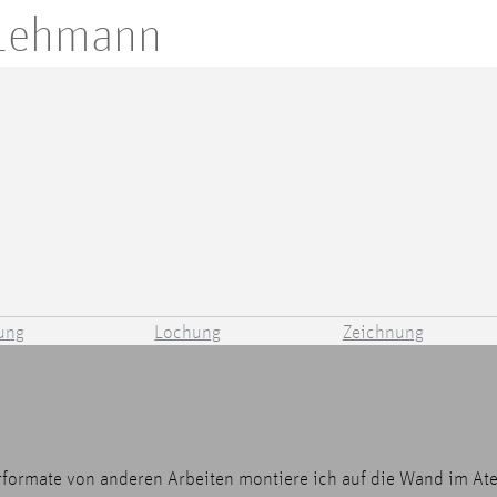
 Lehmann
ung
Lochung
Zeichnung
rformate von anderen Arbeiten montiere ich auf die Wand im Atel