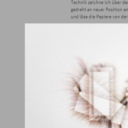
Technik zeichne ich über de
gedreht an neuer Position a
und löse die Papiere von de