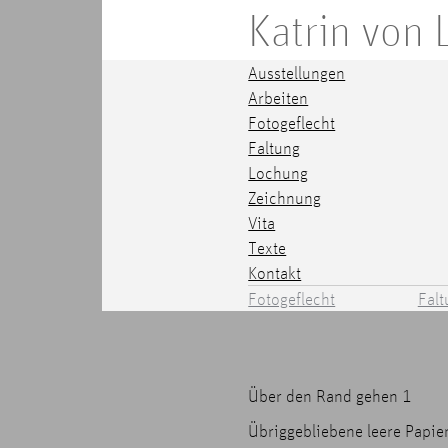
Katrin von
Ausstellungen
Arbeiten
Fotogeflecht
Faltung
Lochung
Zeichnung
Vita
Texte
Kontakt
Fotogeflecht
Falt
Über den Rand gehen 1
Übriggebliebene leere Papie