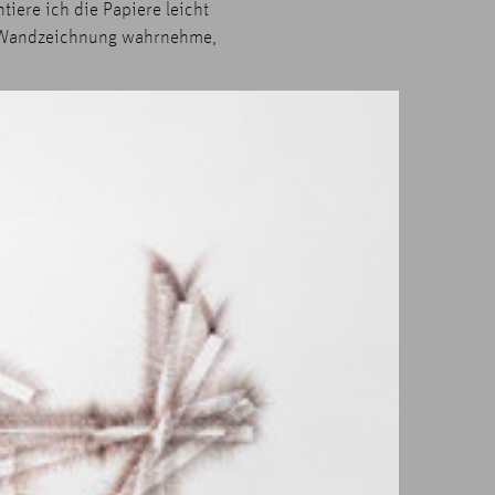
iere ich die Papiere leicht
er Wandzeichnung wahrnehme,