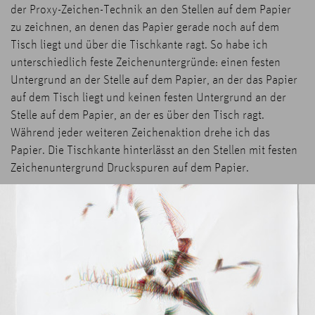
der Proxy-Zeichen-Technik an den Stellen auf dem Papier
zu zeichnen, an denen das Papier gerade noch auf dem
Tisch liegt und über die Tischkante ragt. So habe ich
unterschiedlich feste Zeichenuntergründe: einen festen
Untergrund an der Stelle auf dem Papier, an der das Papier
auf dem Tisch liegt und keinen festen Untergrund an der
Stelle auf dem Papier, an der es über den Tisch ragt.
Während jeder weiteren Zeichenaktion drehe ich das
Papier. Die Tischkante hinterlässt an den Stellen mit festen
Zeichenuntergrund Druckspuren auf dem Papier.