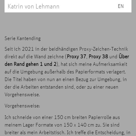
Katrin von Lehmann
EN
Serie Kantending
Seit ich 2021 in der beidhändigen Proxy-Zeichen-Technik
direkt auf die Wand zeichne (
Proxy 37
,
Proxy 38
und
Über
den Rand gehen 1 und 2
), hat sich meine Aufmerksamkeit
auf die Umgebung außerhalb des Papierformats verlagert.
Die Titel haben von nun an einen Bezug zur Umgebung, in
der die Arbeiten entstanden sind, oder zu einer neuen
Vorgehensweise.
Vorgehensweise:
Ich schneide von einer 150 cm breiten Papierrolle aus
meinem Lager Formate von 150 x 140 cm zu. Sie sind
breiter als mein Arbeitstisch. Ich treffe die Entscheidung, in