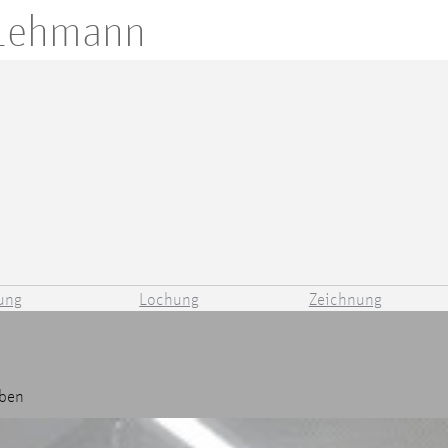
 Lehmann
ung
Lochung
Zeichnung
eben