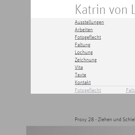
Katrin von
Ausstellungen
Arbeiten
Fotogeflecht
Faltung
Lochung
Zeichnung
Vita
Texte
Kontakt
Fotogeflecht
Falt
Proxy 28 - Ziehen und Schi