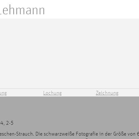
 Lehmann
ung
Lochung
Zeichnung
-4, 2-5
neschen-Strauch. Die schwarzweiße Fotografie in der Größe von 