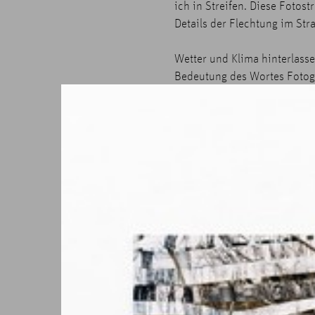
ich in Streifen. Diese Fotost
Details der Flechtung im Str
Wetter und Klima hinterlass
Bedeutung des Wortes Fotogra