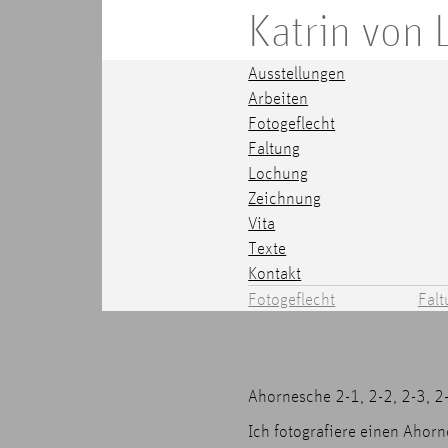
Katrin von
Ausstellungen
Arbeiten
Fotogeflecht
Faltung
Lochung
Zeichnung
Vita
Texte
Kontakt
Fotogeflecht
Falt
Ahornesche 2-1, 2-2, 2-3, 2
Ich fotografiere einen Ahor