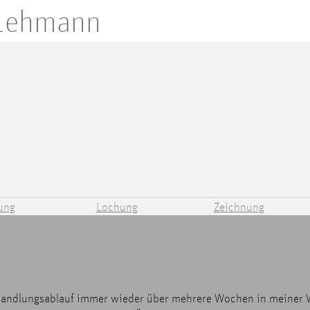
 Lehmann
ung
Lochung
Zeichnung
Handlungsablauf immer wieder über mehrere Wochen in meiner 