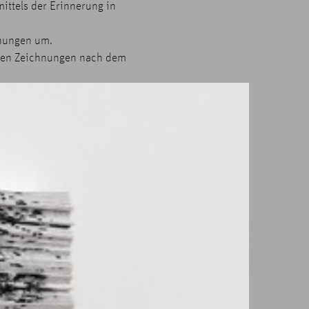
ittels der Erinnerung in
hnungen um.
denen Zeichnungen nach dem