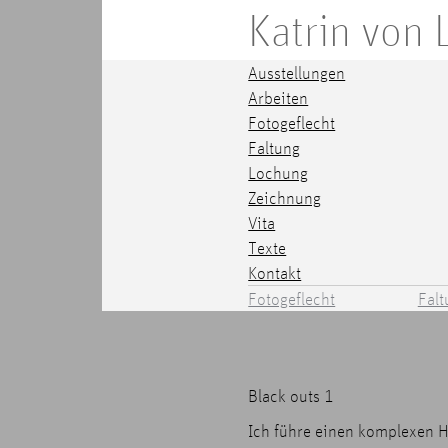
Katrin von
Ausstellungen
Arbeiten
Fotogeflecht
Faltung
Lochung
Zeichnung
Vita
Texte
Kontakt
Fotogeflecht
Falt
Black outs 1
Ich führe einen komplexen 