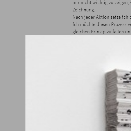
mir nicht wichtig zu zeigen
Zeichnung.
Nach jeder Aktion setze ich
Ich möchte diesen Prozess v
gleichen Prinzip zu falten u