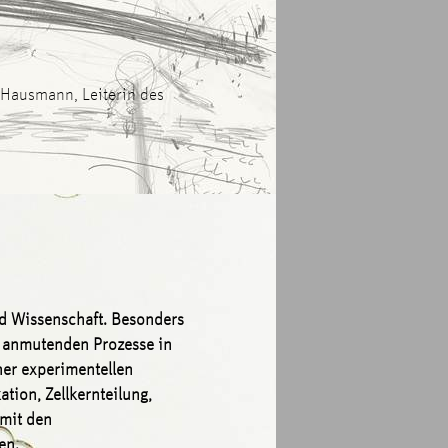
e Hausmann, Leiterin des
nd Wissenschaft. Besonders
h anmutenden Prozesse in
ner experimentellen
ion, Zellkernteilung,
 mit den
gen.