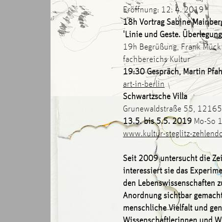
Eröffnung: 12. 4. 2019
18h Vortrag Sabine Mainberg
'Linie und Geste. Überlegun
19h Begrüßung, Frank Mückisc
fachbereichs Kultur
19:30 Gespräch, Martin Pfah
art-in-berlin
Schwartzsche Villa
Grunewaldstraße 55, 12165
13.5. bis 5.5. 2019
Mo-So 1
www.kultur-steglitz-zehlendo
Seit 2009 untersucht die Ze
interessiert sie das Experi
den Lebenswissenschaften zu
Anordnung sichtbar gemacht
menschliche Vielfalt und gen
Wissenschaftlerinnen und Wi