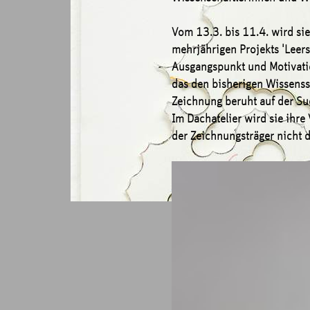
Vom 13.3. bis 11.4. wird si
mehrjährigen Projekts 'Leer
Ausgangspunkt und Motivati
das den bisherigen Wissensst
Zeichnung beruht auf der 
Im Dachatelier wird sie ihr
der Zeichnungsträger nicht