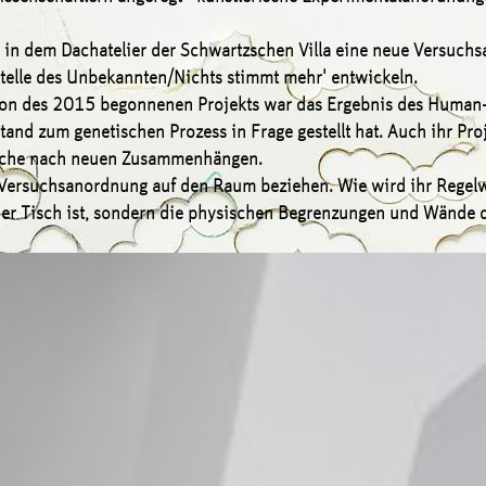
e in dem Dachatelier der Schwartzschen Villa eine neue Versuch
stelle des Unbekannten/Nichts stimmt mehr' entwickeln.
on des 2015 begonnenen Projekts war das Ergebnis des Human
and zum genetischen Prozess in Frage gestellt hat. Auch ihr Pro
Suche nach neuen Zusammenhängen.
e Versuchsanordnung auf den Raum beziehen. Wie wird ihr Regel
 der Tisch ist, sondern die physischen Begrenzungen und Wände