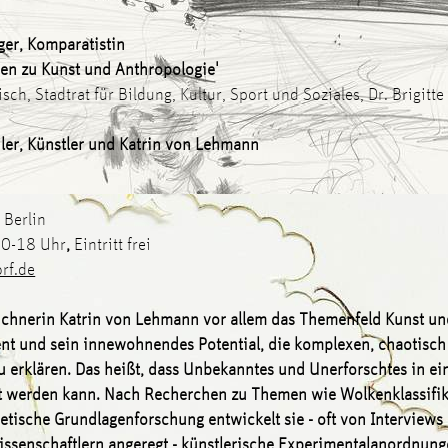
er, Komparatistin
gen zu Kunst und Anthropologie'
h, Stadtrat für Bildung, Kultur, Sport und Soziales, Dr. Brigitt
ler, Künstler und Katrin von Lehmann
 Berlin
0-18 Uhr
,
Eintritt frei
rf.de
ichnerin Katrin von Lehmann vor allem das Themenfeld Kunst u
ment und sein innewohnendes Potential, die komplexen, chaotisc
 erklären. Das heißt, dass Unbekanntes und Unerforschtes in ei
 werden kann. Nach Recherchen zu Themen wie Wolkenklassifikat
etische Grundlagenforschung entwickelt sie - oft von Interviews
ssenschaftlern angeregt - künstlerische Experimentalanordnun