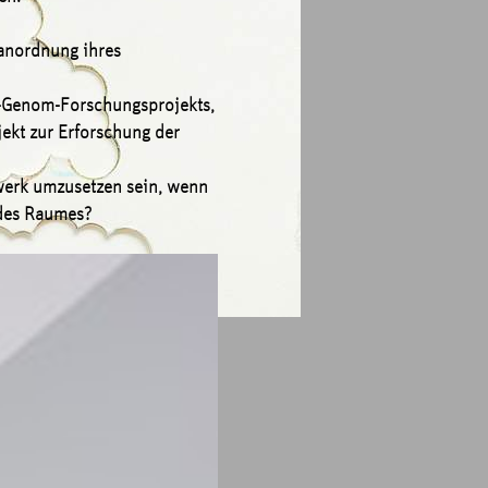
sanordnung ihres
-Genom-Forschungsprojekts,
jekt zur Erforschung der
werk umzusetzen sein, wenn
 des Raumes?