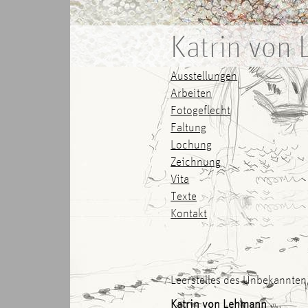
Katrin von
Ausstellungen
Arbeiten
Fotogeflecht
Faltung
Lochung
Zeichnung
Vita
Texte
Kontakt
Leerstelles des Unbekannten
Katrin von Lehmann